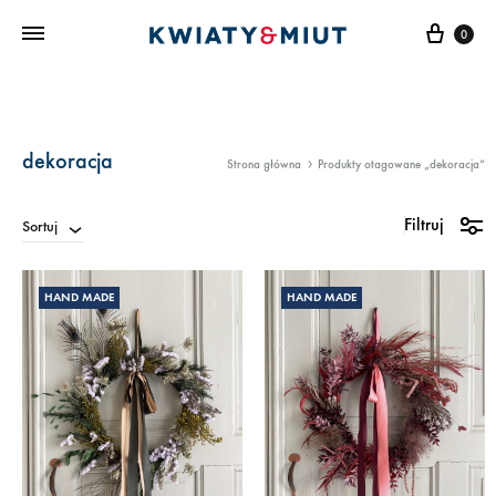
Kosz
0
dekoracja
Strona główna
Produkty otagowane „dekoracja”
Filtruj
Sortuj
HAND MADE
HAND MADE