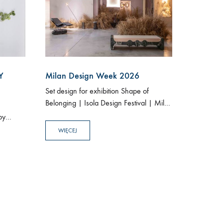
Y
Milan Design Week 2026
Set design for exhibition Shape of
Belonging | Isola Design Festival | Milan
Design Week 2026 Curated: Olivia
by
Maria Studio Atelier Kondakij – Milan 20
i
WIĘCEJ
– 26 April Scenography: Łukasz…
habry i
y
żając,