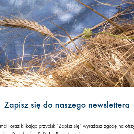
STORE
znajdziesz
autorskie
produkty
stworzone
przez
zespół
KWIATY&MIUT
oraz
od
polskich
rzemieślników
Zapisz się do naszego newslettera
i
artystów.
Staramy
-mail oraz klikając przycisk "Zapisz się" wyrażasz zgodę na ot
się,