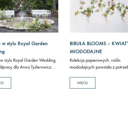
 w stylu Royal Garden
BIBUŁA BLOOMS – KWIAT
ng
MIODODAJNE
w stylu Royal Garden Wedding
Kolekcja papierowych, roślin
łpracy dla Anna Tyślerowicz.
miododajnych powstała z potrze
pałacu rozbłysły kwiatami i
zatrzymania tego, co najprostsze 
y całość scenografii.
najbardziej znajome. Mniszek, c
CEJ
WIĘCEJ
koniczyna to rośliny, które mijam
każdego dnia, często nie zauwa
jak głęboko są…