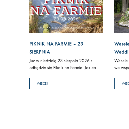
PIKNIK NA FARMIE – 23
Wesele
SIERPNIA
Weddi
Już w niedzielę 23 sierpnia 2026 r.
Wesele 
odbędzie się Piknik na Farmie! Jak co
we wspó
roku otwieramy bramę farmy
Wnętrza 
KWIATY&MIUT i zapraszamy Was do
dopełnił
WIĘCEJ
WIĘ
naszego ogrodu pełnego kwitnących
roślin, a przede…