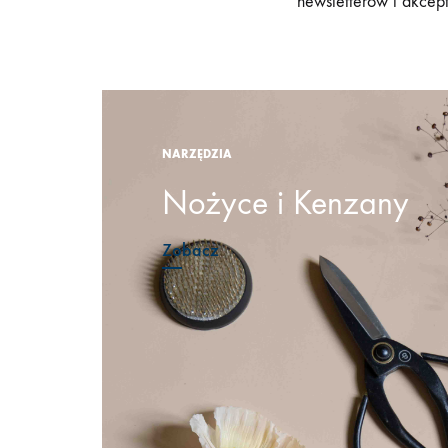
newsletterów i akcep
NARZĘDZIA
Nożyce i Kenzany
Zobacz