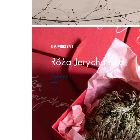
NA PREZENT
Róża Jerychońska
Zobacz