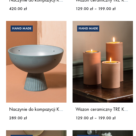
Zakres
420.00
zł
129.00
zł
–
199.00
zł
cen:
od
129.00 zł
HAND MADE
HAND MADE
do
199.00 zł
Naczynie do kompozycji KWIATY&MIUT
Wazon ceramiczny TRE KWIATY&MIUT
Zakres
289.00
zł
129.00
zł
–
199.00
zł
cen:
od