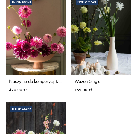
129.00 zł
HAND MADE
HAND MADE
do
199.00 zł
Naczynie do kompozycji KWIATY&MIUT
Wazon Single
420.00
zł
169.00
zł
HAND MADE