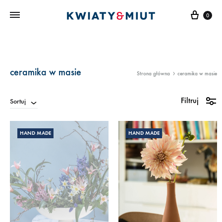
Kosz
0
ceramika w masie
Strona główna
ceramika w masie
Filtruj
Sortuj
HAND MADE
HAND MADE