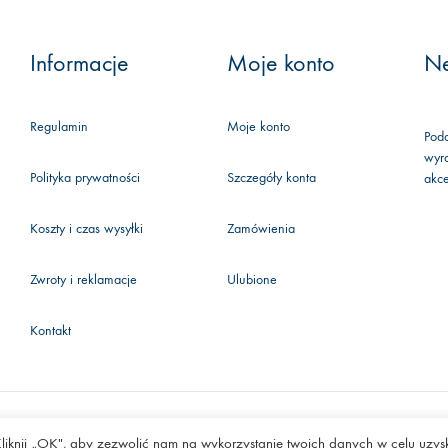
się
do
Informacje
Moje konto
Ne
naszego
biuletynu,
Regulamin
Moje konto
aby
Poda
wyra
być
Polityka prywatności
Szczegóły konta
akc
na
bieżąco i
Koszty i czas wysyłki
Zamówienia
w
stałym
Zwroty i reklamacje
Ulubione
kontakcie.
Kontakt
 Kliknij „OK", aby zezwolić nam na wykorzystanie twoich danych w celu uzys