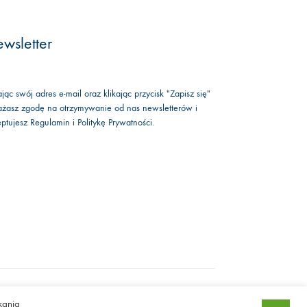
wsletter
jąc swój adres e-mail oraz klikając przycisk "Zapisz się"
żasz zgodę na otrzymywanie od nas newsletterów i
eptujesz
Regulamin
i
Politykę Prywatności
.
Facebook
Instagram
kania