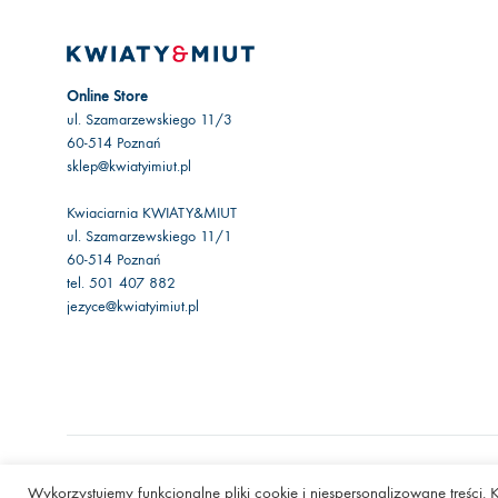
Online Store
ul. Szamarzewskiego 11/3
60-514 Poznań
sklep@kwiatyimiut.pl
Kwiaciarnia KWIATY&MIUT
ul. Szamarzewskiego 11/1
60-514 Poznań
tel. 501 407 882
jezyce@kwiatyimiut.pl
©2020 Kwiaty&Miut
Wykorzystujemy funkcjonalne pliki cookie i niespersonalizowane treści.