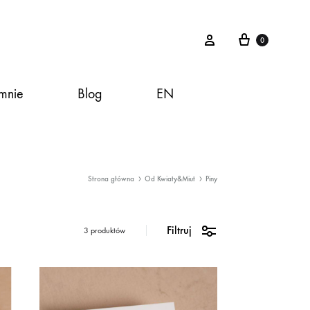
Koszyk
Zaloguj
0
mnie
Blog
EN
Strona główna
Od Kwiaty&Miut
Piny
Filtruj
3 produktów