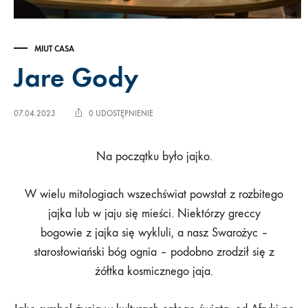
MIUT CASA
Jare Gody
07.04.2023
0 UDOSTĘPNIENIE
Na początku było jajko.
W wielu mitologiach wszechświat powstał z rozbitego
jajka lub w jaju się mieści. Niektórzy greccy
bogowie z jajka się wykluli, a nasz Swarożyc –
starosłowiański bóg ognia – podobno zrodził się z
żółtka kosmicznego jaja.