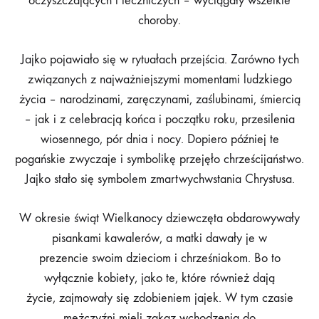
oczyszczających i leczniczych – wyciągały wszelkie
choroby.
Jajko pojawiało się w rytuałach przejścia. Zarówno tych
związanych z najważniejszymi momentami ludzkiego
życia – narodzinami, zaręczynami, zaślubinami, śmiercią
– jak i z celebracją końca i początku roku, przesilenia
wiosennego, pór dnia i nocy. Dopiero później te
pogańskie zwyczaje i symbolikę przejęło chrześcijaństwo.
Jajko stało się symbolem zmartwychwstania Chrystusa.
W okresie świąt Wielkanocy dziewczęta obdarowywały
pisankami kawalerów, a matki dawały je w
prezencie swoim dzieciom i chrześniakom. Bo to
wyłącznie kobiety, jako te, które również dają
życie, zajmowały się zdobieniem jajek. W tym czasie
mężczyźni mieli zakaz wchodzenia do