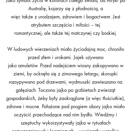
Jako symbol życia w kulturach całego świata, od Afryki po
Australię, kojarzy się z płodnością, a
więc także z urodzajem, zdrowiem i bogactwem. Jest
atrybutem szczęścia i miłości – tej
romantycznej, ale także tej matczynej czy boskiej.
W ludowych wierzeniach miało życiodajną moc, chroniło
przed złem i urokami. Jajek używano
jako amuletów. Przed nadejściem wiosny zakopywano w
ziemi, by ocknęła się z zimowego letargu, skorupki
rozsypywano pod drzewami, wydmuszki zawieszano na
gałęziach. Toczono jajka po grzbietach zwierząt
gospodarskich, żeby były zaokrąglone (a więc tłuściutkie),
zdrowe i mocne. Położone pod progiem obory jajko miało
oczyścić przechodzące nad nim bydło. Wiedźmy i
szeptuchy wykorzystywały jajka w rytuałach