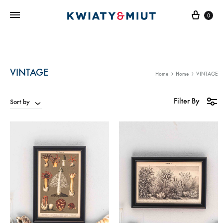
Cart
0
VINTAGE
Home
Home
VINTAGE
Filter By
Sort by