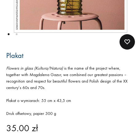
Plakat
Flowers in glass (Kultura/Natura)
is the name of the project where,
together with Magdalena Gazur, we combined our greatest passions –
recognition and respect for beautiful flowers and Polish design of the XX
century’s 60s and 70s.
Plakat o wymiarach: 55 cm x 43,5 cm
Druk offsetowy, papier 300 g
35.00
zł