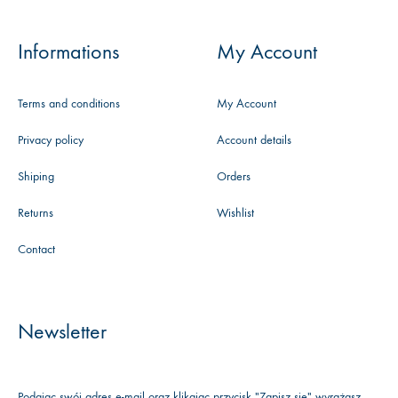
Informations
My Account
Terms and conditions
My Account
Privacy policy
Account details
Shiping
Orders
Returns
Wishlist
Contact
Newsletter
Podając swój adres e-mail oraz klikając przycisk "Zapisz się" wyrażasz