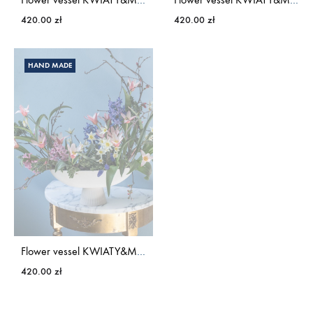
420.00
zł
420.00
zł
HAND MADE
Flower vessel KWIATY&MIUT
420.00
zł