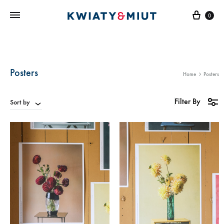
Cart
0
Posters
Home
Posters
Filter By
Sort by