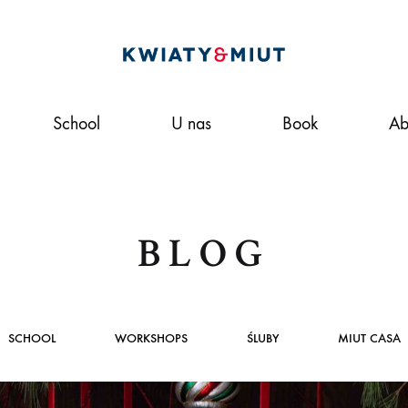
Kwiaty&miut
To
nie
School
U nas
Book
Ab
tylko
kwiaciarnia,
to
styl
życia.
BLOG
Pracujemy
według
idei
zrównoważonej
SCHOOL
WORKSHOPS
ŚLUBY
MIUT CASA
florystyki.
W
naszym ONLINE