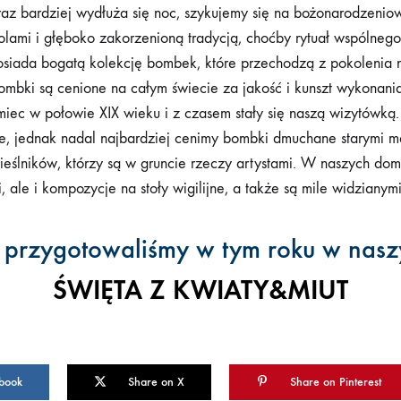
raz bardziej wydłuża się noc, szykujemy się na bożonarodzenio
się
lami i głęboko zakorzenioną tradycją, choćby rytuał wspólnego 
do
siada bogatą kolekcję bombek, które przechodzą z pokolenia 
naszego
ombki są cenione na całym świecie za jakość i kunszt wykonani
biuletynu,
miec w połowie XIX wieku i z czasem stały się naszą wizytówką.
aby
ce, jednak nadal najbardziej cenimy bombki dmuchane starymi m
być
ieślników, którzy są w gruncie rzeczy artystami. W naszych do
na
i, ale i kompozycje na stoły wigilijne, a także są mile widzianym
bieżąco i
w
przygotowaliśmy w tym roku w nasz
stałym
kontakcie.
ŚWIĘTA Z KWIATY&MIUT
book
Share on X
Share on Pinterest