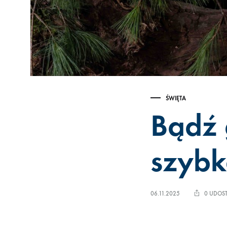
ŚWIĘTA
Bądź 
szybk
06.11.2025
0 UDOST