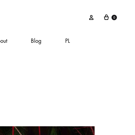
Cart
Sign in
0
out
Blog
PL