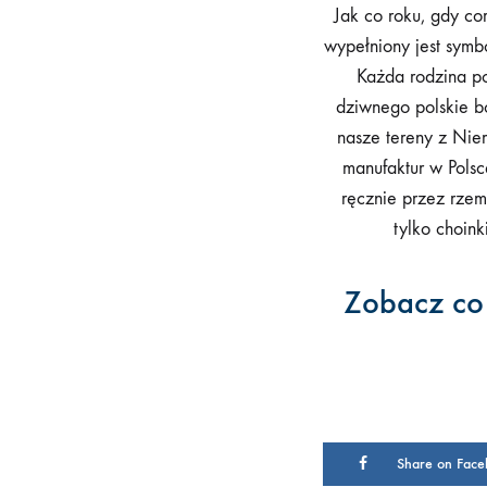
Jak co roku, gdy co
wypełniony jest symbo
Każda rodzina po
dziwnego polskie b
nasze tereny z Nie
manufaktur w Pols
ręcznie przez rzem
tylko choink
Zobacz co 
Share on Face