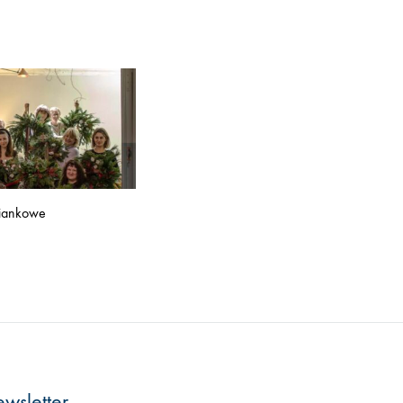
wiankowe
wsletter