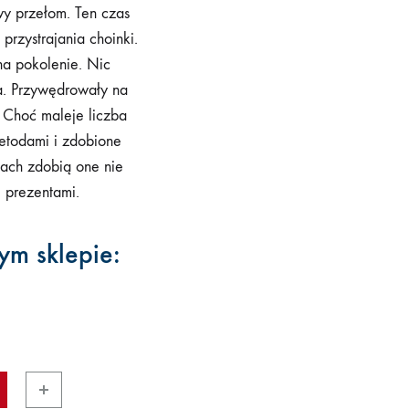
wy przełom. Ten czas
przystrajania choinki.
na pokolenie. Nic
a. Przywędrowały na
 Choć maleje liczba
etodami i zdobione
mach zdobią one nie
i prezentami.
ym sklepie: