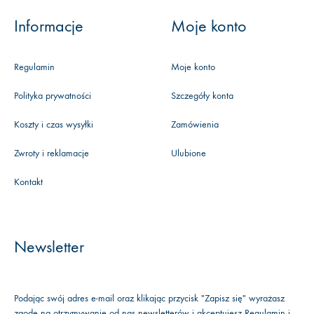
Informacje
Moje konto
Regulamin
Moje konto
Polityka prywatności
Szczegóły konta
Koszty i czas wysyłki
Zamówienia
Zwroty i reklamacje
Ulubione
Kontakt
Newsletter
Podając swój adres e-mail oraz klikając przycisk "Zapisz się" wyrażasz
zgodę na otrzymywanie od nas newsletterów i akceptujesz
Regulamin
i