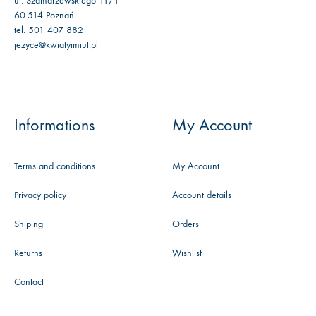
ul. Szamarzewskiego 11/1
60-514 Poznań
tel. 501 407 882
jezyce@kwiatyimiut.pl
Informations
My Account
Terms and conditions
My Account
Privacy policy
Account details
Shiping
Orders
Returns
Wishlist
Contact