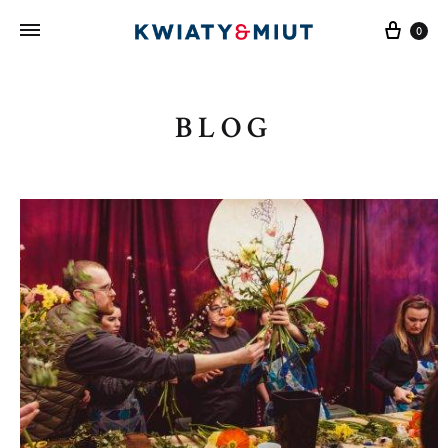
Cart
0
BLOG