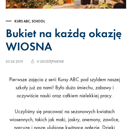
KURS ABC
,
SCHOOL
Bukiet na każdą okazję
WIOSNA
03.04.2019
0 UDOSTĘPNIENIE
Pierwsze zajęcia z serii Kursy ABC pod szyldem naszej
szkoły już za nami! Było dużo śmiechu, zabawy i
oczywiście nauki oraz całkiem nielekkiej pracy.
Uczyliśmy się pracować na sezonowych kwiatach
wiosennych, takich jak maki, jaskry, anemony, zawilce,
narcyze i nasze ulubione kwitnące gałęzie. Dzięki