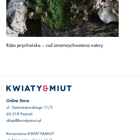
Róża jerychońska – cud zmartwychwstania natury
Online Store
ul. Szamarzewskiego 11/3
60-514 Poznań
sklep@kwiatyimiut.pl
Kwiaciarnia KWIATY&MIUT