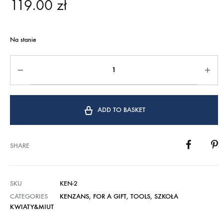
119.00
zł
Na stanie
ADD TO BASKET
SHARE
SKU
KEN-2
CATEGORIES
KENZANS
,
FOR A GIFT
,
TOOLS
,
SZKOŁA
KWIATY&MIUT