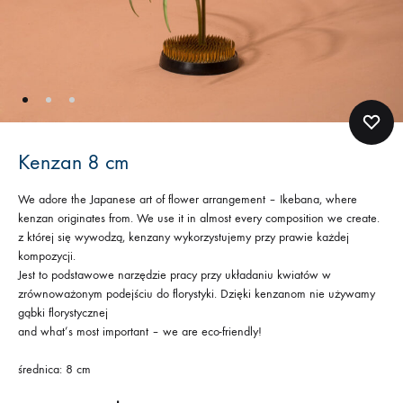
Kenzan 8 cm
We adore the Japanese art of flower arrangement – Ikebana, where
kenzan originates from. We use it in almost every composition we create.
z której się wywodzą, kenzany wykorzystujemy przy prawie każdej
kompozycji.
Jest to podstawowe narzędzie pracy przy układaniu kwiatów w
zrównoważonym podejściu do florystyki. Dzięki kenzanom nie używamy
gąbki florystycznej
and what’s most important – we are eco-friendly!
średnica: 8 cm