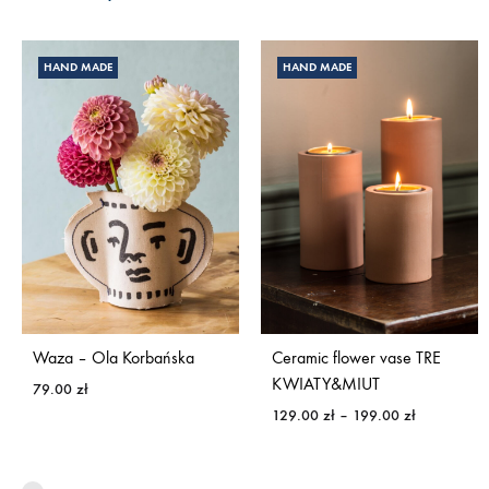
HAND MADE
HAND MADE
Waza – Ola Korbańska
Ceramic flower vase TRE
KWIATY&MIUT
79.00
zł
Price
129.00
zł
–
199.00
zł
range:
129.00 zł
through