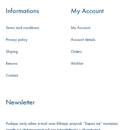
Informations
My Account
Terms and conditions
My Account
Privacy policy
Account details
Shiping
Orders
Returns
Wishlist
Contact
Newsletter
Podając swój adres e-mail oraz klikając przycisk "Zapisz się" wyrażasz
zgodę na otrzymywanie od nas newsletterów i akceptujesz