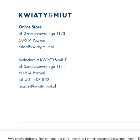
Online Store
ul. Szamarzewskiego 11/3
60-514 Poznań
sklep@kwiatyimiut.pl
Kwiaciarnia KWIATY&MIUT
ul. Szamarzewskiego 11/1
60-514 Poznań
tel. 501 407 882
jezyce@kwiatyimiut.pl
©2020 Kwiaty&Miut
Wykorzystujemy funkcjonalne pliki cookie i niespersonalizowane treści.