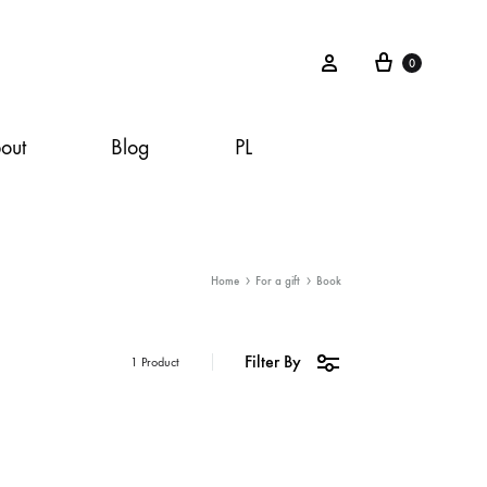
Cart
Sign in
0
out
Blog
PL
Home
For a gift
Book
Filter By
1 Product