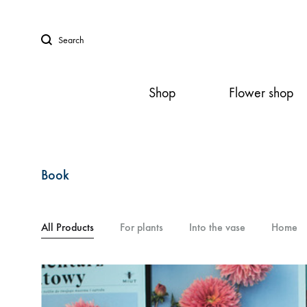
Search
Shop
Flower shop
Book
All Products
For plants
Into the vase
Home