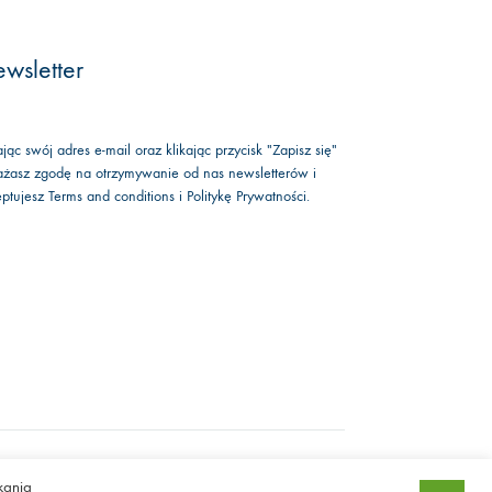
wsletter
jąc swój adres e-mail oraz klikając przycisk "Zapisz się"
żasz zgodę na otrzymywanie od nas newsletterów i
eptujesz
Terms and conditions
i
Politykę Prywatności
.
Facebook
Instagram
kania