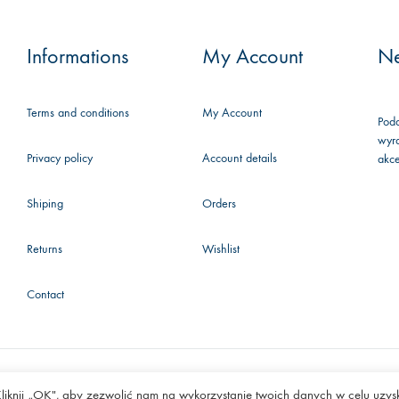
się
do
Informations
My Account
Ne
naszego
biuletynu,
Terms and conditions
My Account
aby
Poda
wyra
być
Privacy policy
Account details
akc
na
bieżąco i
Shiping
Orders
w
stałym
Returns
Wishlist
kontakcie.
Contact
 Kliknij „OK", aby zezwolić nam na wykorzystanie twoich danych w celu uzys