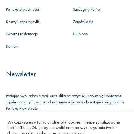
Polityka prywatności
Szczegóły konta
Koszty i czas wysyłki
Zamówienia
Zwroty i reklamacje
Ulubione
Kontakt
Newsletter
Podając swój adres e-mail oraz klikając przycisk "Zapisz się" wyrażasz
zgodę na otrzymywanie od nas newsletterów i akceptujesz
Regulamin
i
Politykę Prywatności
.
Wykorzystujemy funkcjonalne pliki cookie i niespersonalizowane
treści. Kliknij „OK", aby zezwolić nam na wykorzystanie twoich
Facebook
Instagram
Youtube
danych w celu uzyskania najlepszej jakości!