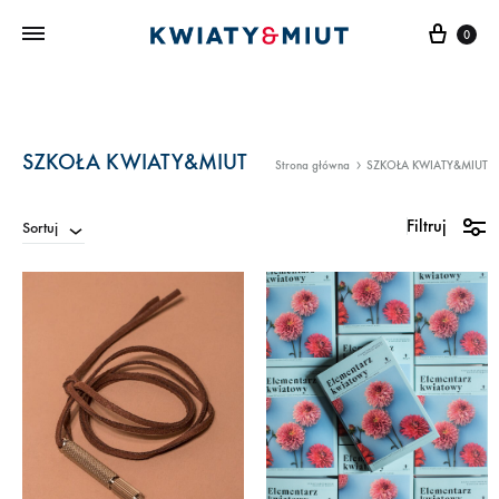
Kosz
0
SZKOŁA KWIATY&MIUT
Strona główna
SZKOŁA KWIATY&MIUT
Filtruj
Sortuj