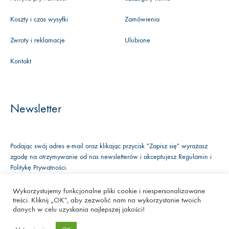
Koszty i czas wysyłki
Zamówienia
Zwroty i reklamacje
Ulubione
Kontakt
Newsletter
Podając swój adres e-mail oraz klikając przycisk "Zapisz się" wyrażasz
zgodę na otrzymywanie od nas newsletterów i akceptujesz
Regulamin
i
Politykę Prywatności
.
Wykorzystujemy funkcjonalne pliki cookie i niespersonalizowane
treści. Kliknij „OK", aby zezwolić nam na wykorzystanie twoich
Facebook
Instagram
Youtube
danych w celu uzyskania najlepszej jakości!
©2020 Kwiaty&Miut