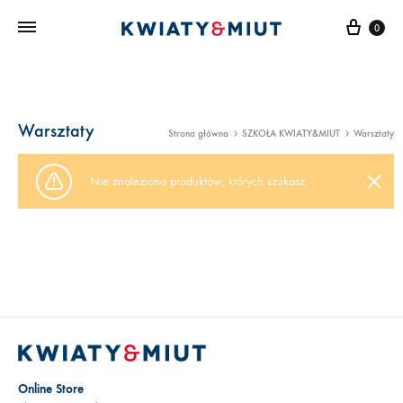
Kosz
0
Warsztaty
Strona główna
SZKOŁA KWIATY&MIUT
Warsztaty
Nie znaleziono produktów, których szukasz.
Online Store