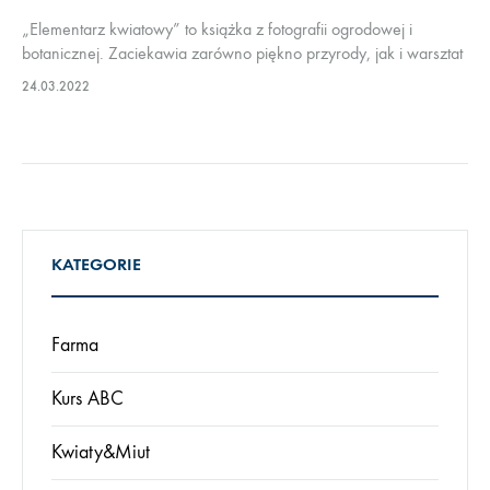
„Elementarz kwiatowy” to książka z fotografii ogrodowej i
botanicznej. Zaciekawia zarówno piękno przyrody, jak i warsztat
artystyczny. Treść nie jest jednorodna jak to bywa w elementarzu,
24.03.2022
pojawiają się wątki biograficzne, historyczne…
KATEGORIE
Farma
Kurs ABC
Kwiaty&Miut