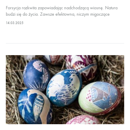
Forsycja rozkwita zapowiadając nadchodzącą wiosnę. Natura
budzi się do życia. Zawsze efektowna, niczym migoczące
gwiazdy rozświetla jeszcze szare, ale już powoli budzące się do
14.03.2025
życia miasta i ogrody.