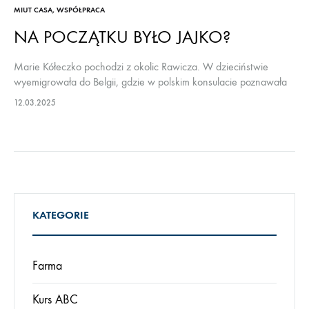
MIUT CASA
,
WSPÓŁPRACA
NA POCZĄTKU BYŁO JAJKO?
Marie Kółeczko pochodzi z okolic Rawicza. W dzieciństwie
wyemigrowała do Belgii, gdzie w polskim konsulacie poznawała
kulturę polską i miała styczność z rodakami.
12.03.2025
KATEGORIE
Farma
Kurs ABC