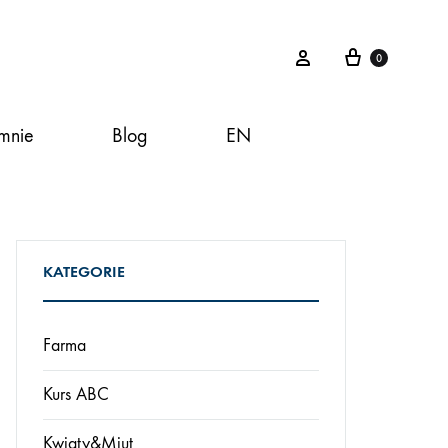
Koszyk
Zaloguj
0
mnie
Blog
EN
KATEGORIE
Farma
Kurs ABC
Kwiaty&Miut