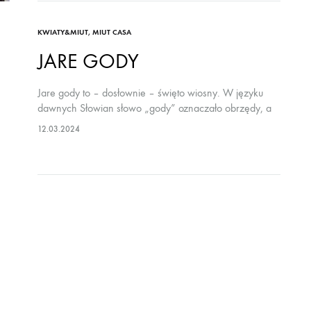
STORE
KWIATY&MIUT
,
MIUT CASA
znajdziesz
autorskie
JARE GODY
produkty
Jare gody to – dosłownie – święto wiosny. W języku
stworzone
dawnych Słowian słowo „gody” oznaczało obrzędy, a
przez
„jar” – wiosnę. Było to bardzo radosne święta.
12.03.2024
zespół
Żegnano mroczną zimę, witano zieleń…
KWIATY&MIUT
oraz
od
polskich
rzemieślników
i
artystów.
Staramy
się,