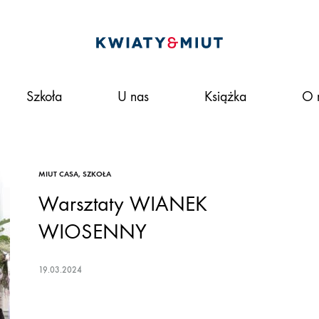
Kwiaty&miut
To
nie
Szkoła
U nas
Książka
O 
tylko
kwiaciarnia,
to
styl
życia.
MIUT CASA
,
SZKOŁA
Pracujemy
Warsztaty WIANEK
według
WIOSENNY
idei
zrównoważonej
19.03.2024
florystyki.
W
naszym ONLINE