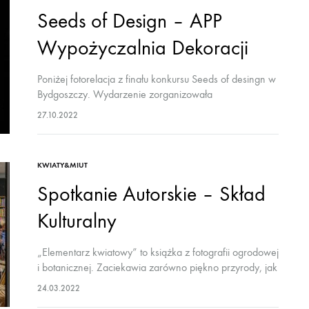
Seeds of Design – APP
Wypożyczalnia Dekoracji
Poniżej fotorelacja z finału konkursu Seeds of desingn w
Bydgoszczy. Wydarzenie zorganizowała
@wypozyczalnia_dekoracji_app. Była to pierwsza
27.10.2022
edycja konkursu. Jury w składzie: Gabi z
@artsizedesign, Agnieszka z
@wypozyczalnia_dekoracji_app i Łukasz i…
KWIATY&MIUT
Spotkanie Autorskie – Skład
Kulturalny
„Elementarz kwiatowy” to książka z fotografii ogrodowej
i botanicznej. Zaciekawia zarówno piękno przyrody, jak
i warsztat artystyczny. Treść nie jest jednorodna jak to
24.03.2022
bywa w elementarzu, pojawiają się wątki biograficzne,