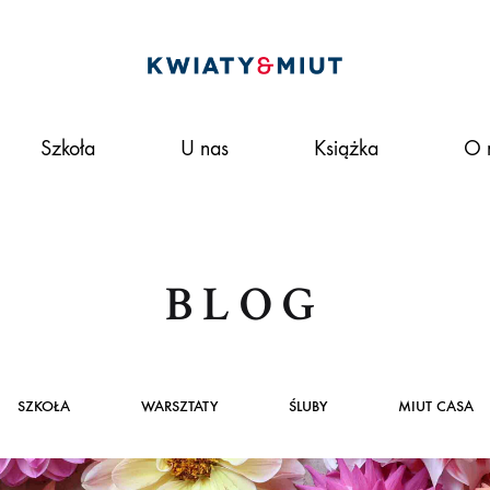
Kwiaty&miut
To
nie
Szkoła
U nas
Książka
O 
tylko
kwiaciarnia,
to
styl
życia.
BLOG
Pracujemy
według
idei
zrównoważonej
SZKOŁA
WARSZTATY
ŚLUBY
MIUT CASA
florystyki.
W
naszym ONLINE