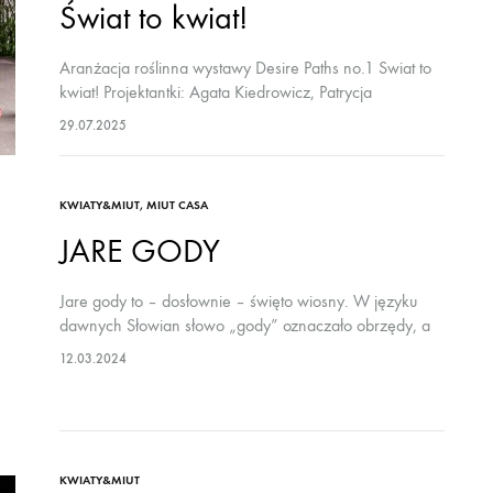
Świat to kwiat!
Aranżacja roślinna wystawy Desire Paths no.1 Swiat to
kwiat! Projektantki: Agata Kiedrowicz, Patrycja
Żyżniewska Kuratorka: Agata Kiedrowicz Producentka:
29.07.2025
Monika Petryczko Pracownia VZORY 12.06.25 –
17.07.25 Set design: Łukasz Marcinkowski Zdjęcia:…
KWIATY&MIUT
,
MIUT CASA
JARE GODY
Jare gody to – dosłownie – święto wiosny. W języku
dawnych Słowian słowo „gody” oznaczało obrzędy, a
„jar” – wiosnę. Było to bardzo radosne święta.
12.03.2024
Żegnano mroczną zimę, witano zieleń…
KWIATY&MIUT