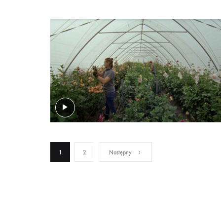
Stronicowanie
1
2
Następny
wpisów