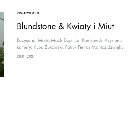
historyczne…
KWIATY&MIUT
Blundstone & Kwiaty i Miut
Reżyseria: Marta Mach Dop: Jan Konikowski Asystenci
kamery: Kuba Żukowski, Patryk Pietras Montaż dźwięku:
Błażej Kanclerz Kolorkorekcja: Piotr Putko Wystąpili:
28.01.2021
Radek Berent i Łukasz Marcinkowski / Kwiaty i Miut