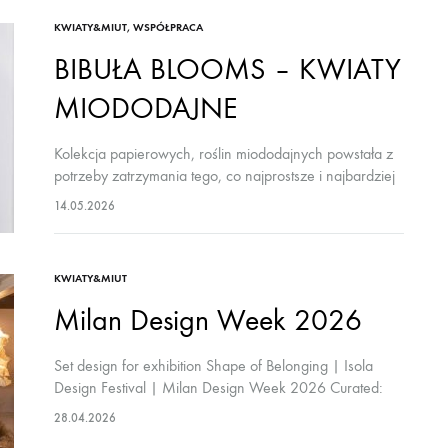
aby
KWIATY&MIUT
,
WSPÓŁPRACA
nasze
BIBUŁA BLOOMS – KWIATY
produkty
MIODODAJNE
były
naturalne
Kolekcja papierowych, roślin miododajnych powstała z
oraz
potrzeby zatrzymania tego, co najprostsze i najbardziej
zgodne
znajome. Mniszek, chabry i koniczyna to rośliny, które
14.05.2026
z
mijamy każdego dnia, często nie zauważając, jak
głęboko są…
filozofią
życia
KWIATY&MIUT
blisko
Milan Design Week 2026
natury
i
Set design for exhibition Shape of Belonging | Isola
sprawiedliwego
Design Festival | Milan Design Week 2026 Curated:
Olivia Maria Studio Atelier Kondakij – Milan 20 – 26
handlu.
28.04.2026
April Scenography: Łukasz…
Zapisz