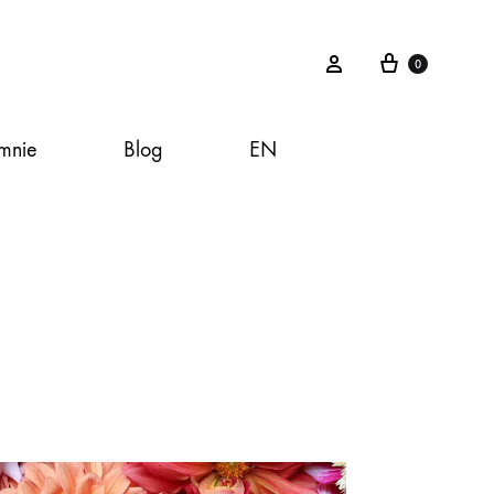
Koszyk
Zaloguj
0
mnie
Blog
EN