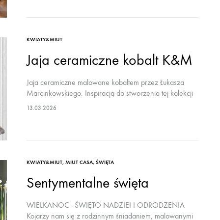
się
do
naszego
KWIATY&MIUT
biuletynu,
Jaja ceramiczne kobalt K&M
aby
być
Jaja ceramiczne malowane kobaltem przez Łukasza
Marcinkowskiego. Inspiracją do stworzenia tej kolekcji
na
jest kobalt, który przewija się w historii ceramiki od
bieżąco i
13.03.2026
tysięcy lat. Chińska porcelana, niderlandzkie delty, czy
w
polski Bolesławiec,…
stałym
kontakcie.
KWIATY&MIUT
,
MIUT CASA
,
ŚWIĘTA
Sentymentalne święta
WIELKANOC - ŚWIĘTO NADZIEI I ODRODZENIA
Kojarzy nam się z rodzinnym śniadaniem, malowanymi