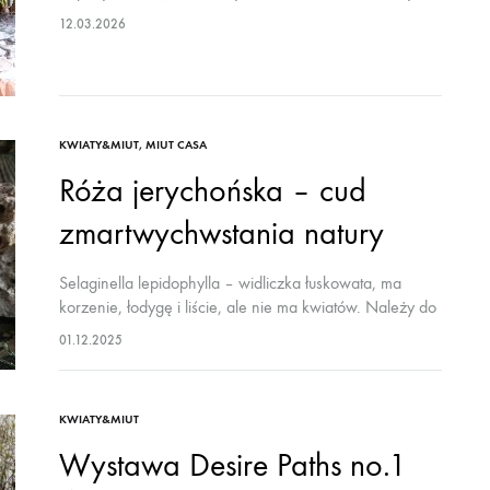
jajami, zapachem mazurków i babek, barankiem i
12.03.2026
baziami. Nasz świąteczny stół gromadzi te rodzinne
sentymenty. Przypominamy, że…
KWIATY&MIUT
,
MIUT CASA
Róża jerychońska – cud
zmartwychwstania natury
Selaginella lepidophylla – widliczka łuskowata, ma
korzenie, łodygę i liście, ale nie ma kwiatów. Należy do
gromady paprotników, a więc rozmnaża się przez
01.12.2025
zarodniki zebrane w kłosy zarodnionośne. Widliczka
zawiera…
KWIATY&MIUT
Wystawa Desire Paths no.1