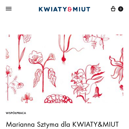
Cart
0
WSPÓŁPRACA
Marianna Sztyma dla KWIATY&MIUT