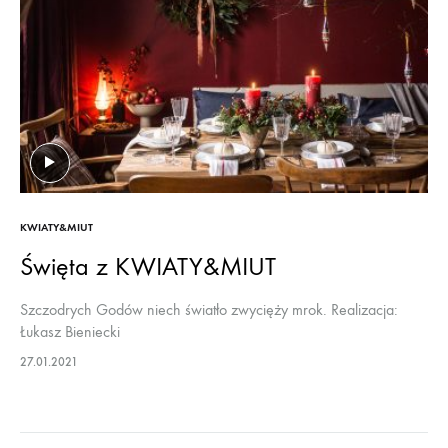
KWIATY&MIUT
Święta z KWIATY&MIUT
Szczodrych Godów niech światło zwycięży mrok. Realizacja:
Łukasz Bieniecki
27.01.2021