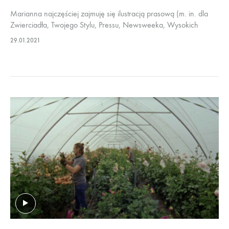
Marianna najczęściej zajmuję się ilustracją prasową (m. in. dla
Zwierciadła, Twojego Stylu, Pressu, Newsweeka, Wysokich
Obcasów). A jak nie rysuję, to głaszczę koty i psy. Tym razem
29.01.2021
Marianna narysowała kwiaty…