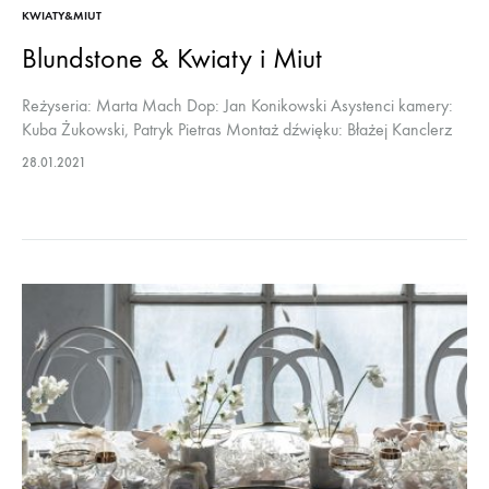
KWIATY&MIUT
Blundstone & Kwiaty i Miut
Reżyseria: Marta Mach Dop: Jan Konikowski Asystenci kamery:
Kuba Żukowski, Patryk Pietras Montaż dźwięku: Błażej Kanclerz
Kolorkorekcja: Piotr Putko Wystąpili: Radek Berent i Łukasz
28.01.2021
Marcinkowski / Kwiaty i Miut