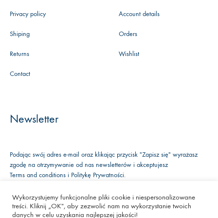
Privacy policy
Account details
Shiping
Orders
Returns
Wishlist
Contact
Newsletter
Podając swój adres e-mail oraz klikając przycisk "Zapisz się" wyrażasz
zgodę na otrzymywanie od nas newsletterów i akceptujesz
Terms and conditions
i
Politykę Prywatności
.
Wykorzystujemy funkcjonalne pliki cookie i niespersonalizowane
treści. Kliknij „OK", aby zezwolić nam na wykorzystanie twoich
Facebook
Instagram
Youtube
danych w celu uzyskania najlepszej jakości!