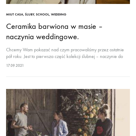
MIUT CASA
,
ŚLUBY
,
SCHOOL
,
WEDDING
Ceramika barwiona w masie –
naczynia weddingowe.
Chcemy Wam pokazać nad czym pracowaliśmy przez ostatnie
pół roku. Jest to pierwsza część kolekcji ślubnej – naczynie do
układania kwiatów, z przeznaczeniem na okrągły stół. Jak
17.09.2021
pewnie wiecie, stawiamy…