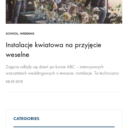
SCHOOL
,
WEDDING
Instalacje kwiatowa na przyjęcie
weselne
Zajęcia odbyły się dzień po kursie ABC – intensywnych
warsztatach weddingowych o temacie: instalacje. Ta techniczna
lekcja okazała się wyzwaniem dla naszych kursantów. Duże
08.09.2018
formy kwiatowe rządzą się swoimi prawami…
CATEGORIES