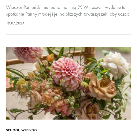
Wieczór Panieński nie jedno ma imię 🙂 W naszym wydaniu to
spotkanie Panny młodej i jej najbliższych towarzyszek, aby uczcić
ten wyjątkowy dzień jakim są nadchodzące zaślubiny. Dawniej
19.07.2024
wianek był…
SCHOOL
,
WEDDING