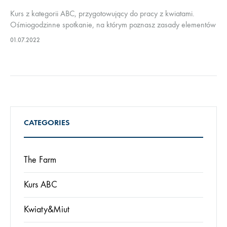
Kurs z kategorii ABC, przygotowujący do pracy z kwiatami.
Ośmiogodzinne spotkanie, na którym poznasz zasady elementów
kompozycji – przede wszystkim koloru i kształtu, ale także linii i
01.07.2022
faktury. Kolor to…
CATEGORIES
The Farm
Kurs ABC
Kwiaty&Miut