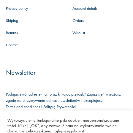
Privacy policy
Account details
Shiping
Orders
Returns
Wishlist
Contact
Newsletter
Podając swój adres e-mail oraz klikając przycisk "Zapisz się" wyrażasz
zgodę na otrzymywanie od nas newsletterów i akceptujesz
Terms and conditions
i
Politykę Prywatności
.
Wykorzystujemy funkcjonalne pliki cookie i niespersonalizowane
treści. Kliknij „OK", aby zezwolić nam na wykorzystanie twoich
Facebook
Instagram
Youtube
danych w celu uzyskania najlepszej jakości!