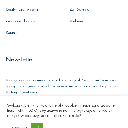
Koszty i czas wysyłki
Zamówienia
Zwroty i reklamacje
Ulubione
Kontakt
Newsletter
Podając swój adres e-mail oraz klikając przycisk "Zapisz się" wyrażasz
zgodę na otrzymywanie od nas newsletterów i akceptujesz
Regulamin
i
Politykę Prywatności
.
Wykorzystujemy funkcjonalne pliki cookie i niespersonalizowane
treści. Kliknij „OK", aby zezwolić nam na wykorzystanie twoich
Facebook
Instagram
Youtube
danych w celu uzyskania najlepszej jakości!
©2020 Kwiaty&Miut
Ustawienia
OK