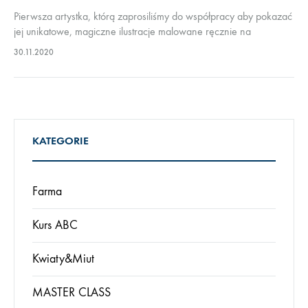
Pierwsza artystka, którą zaprosiliśmy do współpracy aby pokazać
jej unikatowe, magiczne ilustracje malowane ręcznie na
ceramice. Motywy zawarte na jej ilustracjach pokazują nam
30.11.2020
ezoteryczny świat, który przez wiele lat został…
KATEGORIE
Farma
Kurs ABC
Kwiaty&Miut
MASTER CLASS